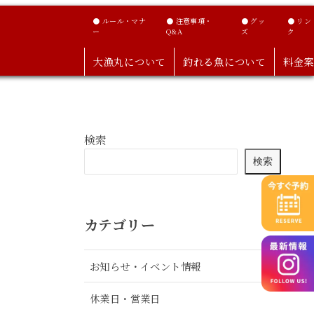
● ルール・マナ
● 注意事項・
● グッ
● リン
ー
Q&A
ズ
ク
大漁丸について
釣れる魚について
料金案
検索
検索
カテゴリー
お知らせ・イベント情報
休業日・営業日