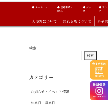
● ルール・マナ
● 注意事項・
● グッ
● リン
ー
Q&A
ズ
ク
大漁丸について
釣れる魚について
料金案
検索
検索
カテゴリー
お知らせ・イベント情報
休業日・営業日