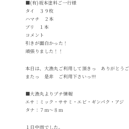
■(有)坂本塗料ご一行様
タイ ３９枚
ハマチ ２本
ブリ １本
コメント
引きが面白かった！
頑張りました！！
本日は、大漁丸ご利用して頂きっ ありがとう
またっ 是非 ご利用下さいっ!!!
■大漁丸よりプチ情報
エサ：ミック・ササミ・エビ・ギンパク・アジ
タナ：７ｍ～８ｍ
１日中雨でした。