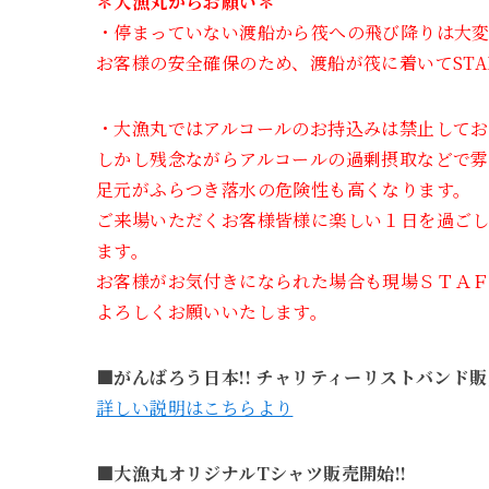
＊大漁丸からお願い＊
・停まっていない渡船から筏への飛び降りは大変
お客様の安全確保のため、渡船が筏に着いてST
・大漁丸ではアルコールのお持込みは禁止して
しかし残念ながらアルコールの過剰摂取などで雰
足元がふらつき落水の危険性も高くなります。
ご来場いただくお客様皆様に楽しい１日を過ご
ます。
お客様がお気付きになられた場合も現場ＳＴＡ
よろしくお願いいたします。
■がんばろう日本!! チャリティーリストバンド販
詳しい説明はこちらより
■大漁丸オリジナルTシャツ販売開始!!