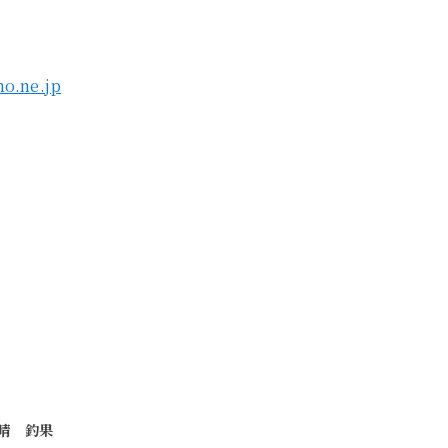
o.ne.jp
) 晴 釣果