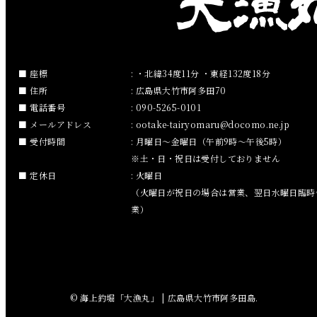
2019年2月
2019年1月
2018年12月
座標
: ・北緯34度11分 ・東経132度18分
住所
: 広島県大竹市阿多田70
2018年11月
電話番号
: 090-5265-0101
メールアドレス
:
ootake-tairyomaru
docomo.ne.jp
2018年10月
受付時間
: 月曜日～金曜日（午前9時～午後5時）
※土・日・祝日は受付しておりません
2018年9月
定休日
: 火曜日
（火曜日が祝日の場合は営業、翌日水曜日臨時
2018年8月
業）
2018年7月
2018年6月
© 海上釣堀「大漁丸」 | 広島県大竹市阿多田島.
2018年5月