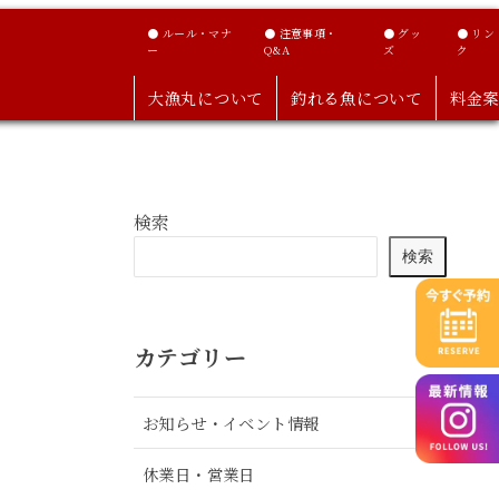
● ルール・マナ
● 注意事項・
● グッ
● リン
ー
Q&A
ズ
ク
大漁丸について
釣れる魚について
料金案
検索
検索
カテゴリー
お知らせ・イベント情報
休業日・営業日