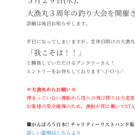
大漁丸３周年の釣り大会を開催
詳細は後日お知らせします。
平日になってしまいますが、定休日明けの大漁
「我こそは！！」
と勝負していただけるアングラーさん！
エントリーをお待ちしております＼(^O^)／
＊大漁丸からお願い＊
停まっていない渡船から筏への飛び降りは大変危
お客様の安全確保のため、渡船が筏に着いてST
■がんばろう日本!! チャリティーリストバンド販
詳しい説明はこちらより