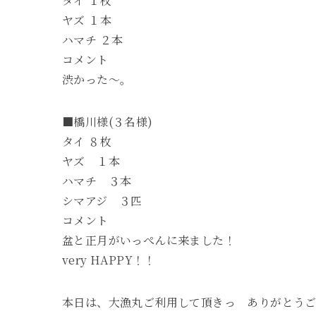
タイ １枚
ヤズ １本
ハマチ ２本
コメント
渋かった～。
■橋川様(３名様)
タイ ８枚
ヤズ １本
ハマチ ３本
シマアジ ３匹
コメント
盆と正月がいっぺんに来ました！
very HAPPY！！
本日は、大漁丸ご利用して頂きっ ありがとう