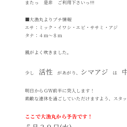
またっ 是非 ご利用下さいっ!!!
■大漁丸よりプチ情報
エサ：ミック・イワシ・エビ・ササミ・アジ
タナ：４ｍ～８ｍ
風がよく吹きました。
活性
シマアジ
少し
があがり、
は
明日からＧＷ前半に突入します！
素敵な連休を過ごしていただけますよう、スタ
ここで大漁丸から予告です！
５月２９日(水)、