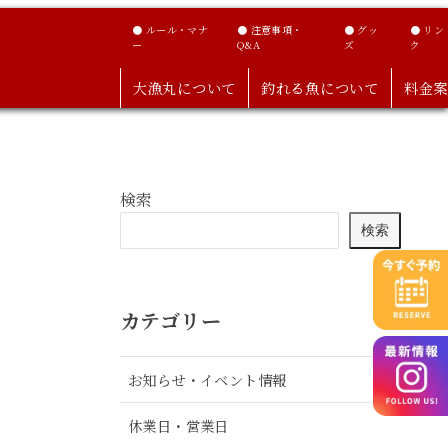
● ルール・マナ
● 注意事項・
● グッ
● リン
ー
Q&A
ズ
ク
大漁丸について
釣れる魚について
料金案
検索
検索
カテゴリー
お知らせ・イベント情報
休業日・営業日