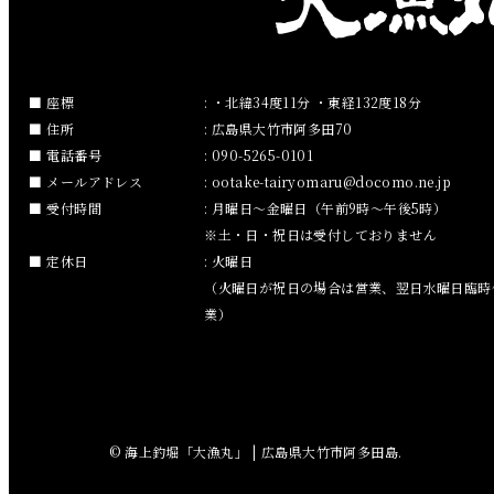
2019年1月
2018年12月
座標
: ・北緯34度11分 ・東経132度18分
住所
: 広島県大竹市阿多田70
2018年11月
電話番号
: 090-5265-0101
メールアドレス
:
ootake-tairyomaru
docomo.ne.jp
2018年10月
受付時間
: 月曜日～金曜日（午前9時～午後5時）
※土・日・祝日は受付しておりません
2018年9月
定休日
: 火曜日
（火曜日が祝日の場合は営業、翌日水曜日臨時
2018年8月
業）
2018年7月
2018年6月
© 海上釣堀「大漁丸」 | 広島県大竹市阿多田島.
2018年5月