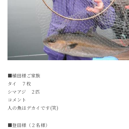
■植田様ご家族
タイ ７枚
シマアジ ２匹
コメント
人の魚はデカイです(笑)
■登田様（２名様）