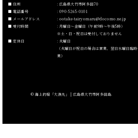
住所
: 広島県大竹市阿多田70
2018年11月
電話番号
: 090-5265-0101
メールアドレス
:
ootake-tairyomaru
docomo.ne.jp
2018年10月
受付時間
: 月曜日～金曜日（午前9時～午後5時）
※土・日・祝日は受付しておりません
2018年9月
定休日
: 火曜日
（火曜日が祝日の場合は営業、翌日水曜日臨時
2018年8月
業）
2018年7月
2018年6月
© 海上釣堀「大漁丸」 | 広島県大竹市阿多田島.
2018年5月
2018年4月
2018年3月