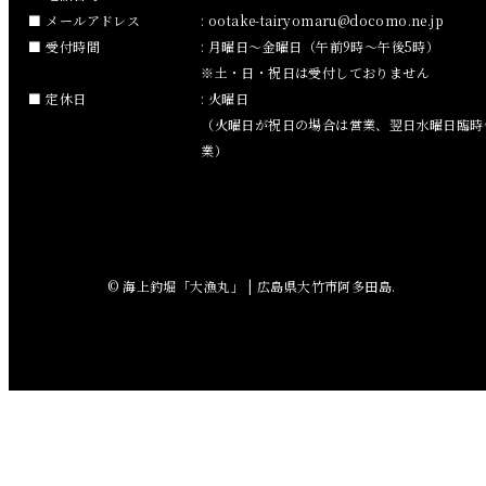
メールアドレス
:
ootake-tairyomaru
docomo.ne.jp
2018年10月
受付時間
: 月曜日～金曜日（午前9時～午後5時）
※土・日・祝日は受付しておりません
2018年9月
定休日
: 火曜日
（火曜日が祝日の場合は営業、翌日水曜日臨時
2018年8月
業）
2018年7月
2018年6月
© 海上釣堀「大漁丸」 | 広島県大竹市阿多田島.
2018年5月
2018年4月
2018年3月
2018年2月