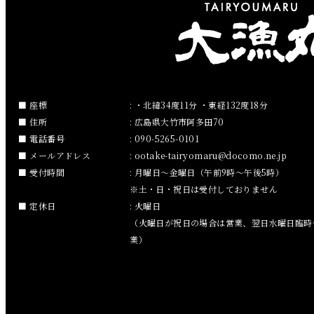
2019年2月
2019年1月
2018年12月
座標
: ・北緯34度11分 ・東経132度18分
住所
: 広島県大竹市阿多田70
2018年11月
電話番号
: 090-5265-0101
メールアドレス
:
ootake-tairyomaru
docomo.ne.jp
2018年10月
受付時間
: 月曜日～金曜日（午前9時～午後5時）
※土・日・祝日は受付しておりません
2018年9月
定休日
: 火曜日
（火曜日が祝日の場合は営業、翌日水曜日臨時
2018年8月
業）
2018年7月
2018年6月