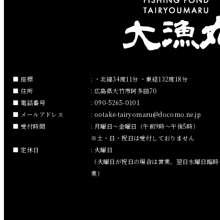
2019年3月
2019年2月
2019年1月
2018年12月
座標
: ・北緯34度11分 ・東経132度18分
住所
: 広島県大竹市阿多田70
2018年11月
電話番号
: 090-5265-0101
メールアドレス
:
ootake-tairyomaru
docomo.ne.jp
2018年10月
受付時間
: 月曜日～金曜日（午前9時～午後5時）
※土・日・祝日は受付しておりません
2018年9月
定休日
: 火曜日
（火曜日が祝日の場合は営業、翌日水曜日臨時
2018年8月
業）
2018年7月