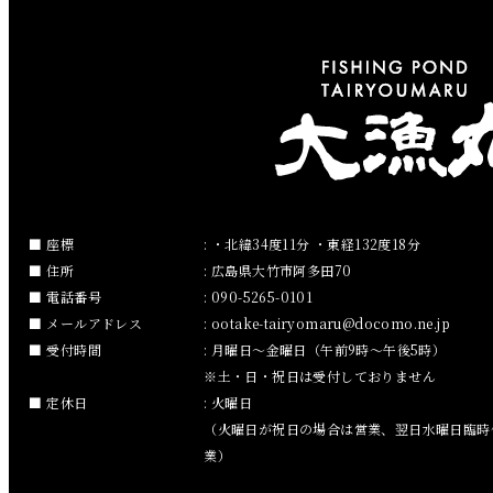
2019年4月
2019年3月
2019年2月
2019年1月
2018年12月
座標
: ・北緯34度11分 ・東経132度18分
住所
: 広島県大竹市阿多田70
2018年11月
電話番号
: 090-5265-0101
メールアドレス
:
ootake-tairyomaru
docomo.ne.jp
2018年10月
受付時間
: 月曜日～金曜日（午前9時～午後5時）
※土・日・祝日は受付しておりません
2018年9月
定休日
: 火曜日
（火曜日が祝日の場合は営業、翌日水曜日臨時
2018年8月
業）