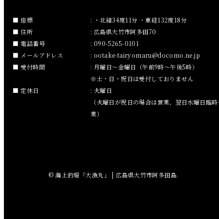
2018年12月
座標
: ・北緯34度11分 ・東経132度18分
住所
: 広島県大竹市阿多田70
2018年11月
電話番号
: 090-5265-0101
メールアドレス
:
ootake-tairyomaru
docomo.ne.jp
2018年10月
受付時間
: 月曜日～金曜日（午前9時～午後5時）
※土・日・祝日は受付しておりません
2018年9月
定休日
: 火曜日
（火曜日が祝日の場合は営業、翌日水曜日臨時
2018年8月
業）
2018年7月
2018年6月
© 海上釣堀「大漁丸」 | 広島県大竹市阿多田島.
2018年5月
2018年4月