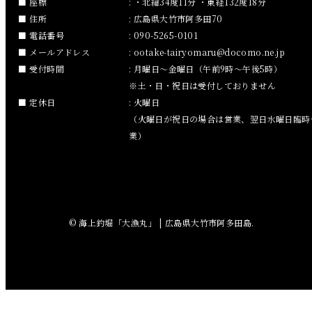
座標
: ・北緯34度11分 ・東経132度18分
住所
: 広島県大竹市阿多田70
2018年11月
電話番号
: 090-5265-0101
メールアドレス
:
ootake-tairyomaru
docomo.ne.jp
2018年10月
受付時間
: 月曜日～金曜日（午前9時～午後5時）
※土・日・祝日は受付しておりません
2018年9月
定休日
: 火曜日
（火曜日が祝日の場合は営業、翌日水曜日臨時
2018年8月
業）
2018年7月
2018年6月
© 海上釣堀「大漁丸」 | 広島県大竹市阿多田島.
2018年5月
2018年4月
2018年3月