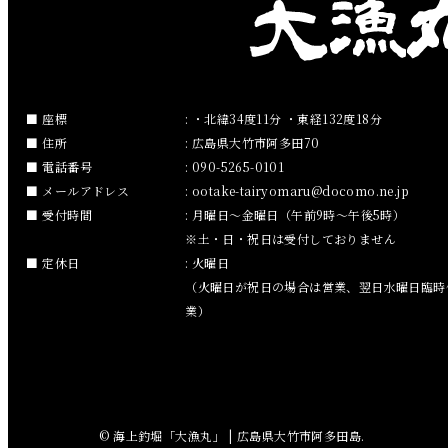
2019年2月
2019年1月
2018年12月
座標
: ・北緯34度11分 ・東経132度18分
住所
: 広島県大竹市阿多田70
2018年11月
電話番号
: 090-5265-0101
メールアドレス
:
ootake-tairyomaru
docomo.ne.jp
2018年10月
受付時間
: 月曜日～金曜日（午前9時～午後5時）
※土・日・祝日は受付しておりません
2018年9月
定休日
: 火曜日
（火曜日が祝日の場合は営業、翌日水曜日臨時
2018年8月
業）
2018年7月
2018年6月
© 海上釣堀「大漁丸」 | 広島県大竹市阿多田島.