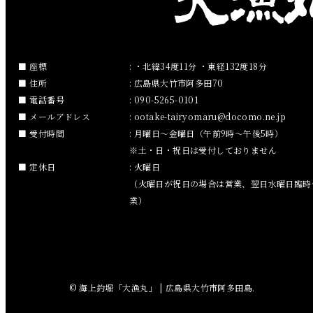
2019年1月
2018年12月
座標
: ・北緯34度11分 ・東経132度18分
住所
: 広島県大竹市阿多田70
2018年11月
電話番号
: 090-5265-0101
メールアドレス
:
ootake-tairyomaru
docomo.ne.jp
2018年10月
受付時間
: 月曜日～金曜日（午前9時～午後5時）
※土・日・祝日は受付しておりません
2018年9月
定休日
: 火曜日
（火曜日が祝日の場合は営業、翌日水曜日臨時
2018年8月
業）
2018年7月
2018年6月
© 海上釣堀「大漁丸」 | 広島県大竹市阿多田島.
2018年5月