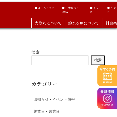
● ルール・マナ
● 注意事項・
● グッ
● リン
ー
Q&A
ズ
ク
大漁丸について
釣れる魚について
料金案
検索
検索
カテゴリー
お知らせ・イベント情報
休業日・営業日