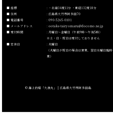
2018年12月
座標
: ・北緯34度11分 ・東経132度18分
住所
: 広島県大竹市阿多田70
2018年11月
電話番号
: 090-5265-0101
メールアドレス
:
ootake-tairyomaru
docomo.ne.jp
2018年10月
受付時間
: 月曜日～金曜日（午前9時～午後5時）
※土・日・祝日は受付しておりません
2018年9月
定休日
: 火曜日
（火曜日が祝日の場合は営業、翌日水曜日臨時
2018年8月
業）
2018年7月
2018年6月
© 海上釣堀「大漁丸」 | 広島県大竹市阿多田島.
2018年5月
2018年4月