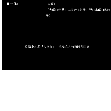
2018年9月
定休日
: 火曜日
（火曜日が祝日の場合は営業、翌日水曜日臨時
2018年8月
業）
2018年7月
2018年6月
© 海上釣堀「大漁丸」 | 広島県大竹市阿多田島.
2018年5月
2018年4月
2018年3月
2018年2月
2018年1月