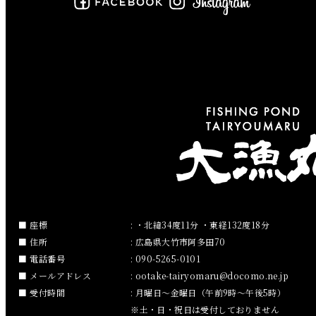
2019年6月
2019年5月
2019年4月
2019年3月
2019年2月
2019年1月
2018年12月
座標
: ・北緯34度11分 ・東経132度18分
住所
: 広島県大竹市阿多田70
2018年11月
電話番号
: 090-5265-0101
メールアドレス
:
ootake-tairyomaru
docomo.ne.jp
2018年10月
受付時間
: 月曜日～金曜日（午前9時～午後5時）
※土・日・祝日は受付しておりません