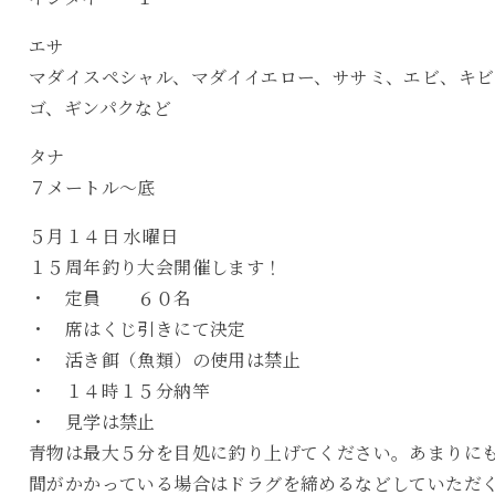
エサ
マダイスペシャル、マダイイエロー、ササミ、エビ、キビ
ゴ、ギンパクなど
タナ
７メートル〜底
５月１４日 水曜日
１５周年釣り大会開催します！
・ 定員 ６０名
・ 席はくじ引きにて決定
・ 活き餌（魚類）の使用は禁止
・ １４時１５分納竿
・ 見学は禁止
青物は最大５分を目処に釣り上げてください。あまりに
間がかかっている場合はドラグを締めるなどしていただ