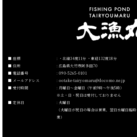
2019年3月
2019年2月
2019年1月
2018年12月
座標
: ・北緯34度11分 ・東経132度18分
住所
: 広島県大竹市阿多田70
2018年11月
電話番号
: 090-5265-0101
メールアドレス
:
ootake-tairyomaru
docomo.ne.jp
2018年10月
受付時間
: 月曜日～金曜日（午前9時～午後5時）
※土・日・祝日は受付しておりません
2018年9月
定休日
: 火曜日
（火曜日が祝日の場合は営業、翌日水曜日臨時
2018年8月
業）
2018年7月