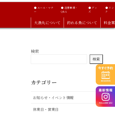
● ルール・マナ
● 注意事項・
● グッ
● リン
ー
Q&A
ズ
ク
大漁丸について
釣れる魚について
料金案
検索
検索
カテゴリー
お知らせ・イベント情報
休業日・営業日