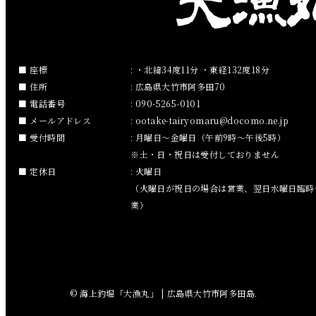
2019年1月
2018年12月
座標
: ・北緯34度11分 ・東経132度18分
住所
: 広島県大竹市阿多田70
2018年11月
電話番号
: 090-5265-0101
メールアドレス
:
ootake-tairyomaru
docomo.ne.jp
2018年10月
受付時間
: 月曜日～金曜日（午前9時～午後5時）
※土・日・祝日は受付しておりません
2018年9月
定休日
: 火曜日
（火曜日が祝日の場合は営業、翌日水曜日臨時
2018年8月
業）
2018年7月
2018年6月
© 海上釣堀「大漁丸」 | 広島県大竹市阿多田島.
2018年5月