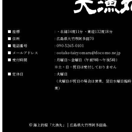
2019年2月
2019年1月
2018年12月
座標
: ・北緯34度11分 ・東経132度18分
住所
: 広島県大竹市阿多田70
2018年11月
電話番号
: 090-5265-0101
メールアドレス
:
ootake-tairyomaru
docomo.ne.jp
2018年10月
受付時間
: 月曜日～金曜日（午前9時～午後5時）
※土・日・祝日は受付しておりません
2018年9月
定休日
: 火曜日
（火曜日が祝日の場合は営業、翌日水曜日臨時
2018年8月
業）
2018年7月
2018年6月
© 海上釣堀「大漁丸」 | 広島県大竹市阿多田島.
2018年5月