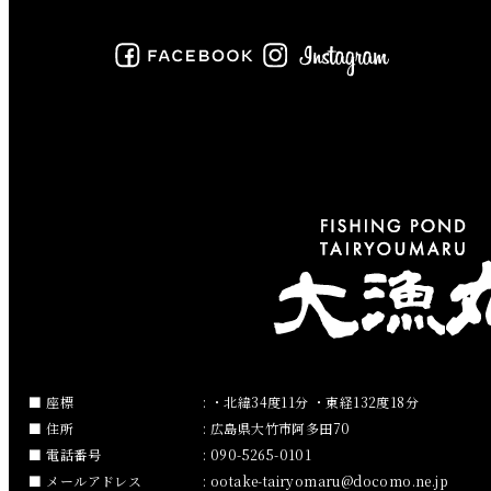
2019年7月
2019年6月
2019年5月
2019年4月
2019年3月
2019年2月
2019年1月
2018年12月
座標
: ・北緯34度11分 ・東経132度18分
住所
: 広島県大竹市阿多田70
2018年11月
電話番号
: 090-5265-0101
メールアドレス
:
ootake-tairyomaru
docomo.ne.jp