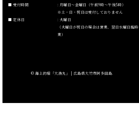
2018年10月
受付時間
: 月曜日～金曜日（午前9時～午後5時）
※土・日・祝日は受付しておりません
2018年9月
定休日
: 火曜日
（火曜日が祝日の場合は営業、翌日水曜日臨時
2018年8月
業）
2018年7月
2018年6月
© 海上釣堀「大漁丸」 | 広島県大竹市阿多田島.
2018年5月
2018年4月
2018年3月
2018年2月